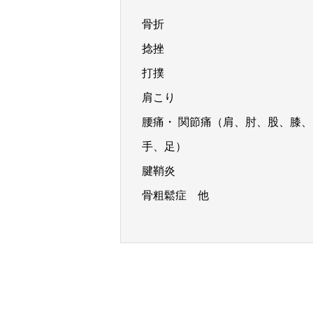
骨折
捻挫
打撲
肩こり
腰痛・ 関節痛（肩、肘、股、膝、
手、足）
腱鞘炎
骨粗鬆症 他