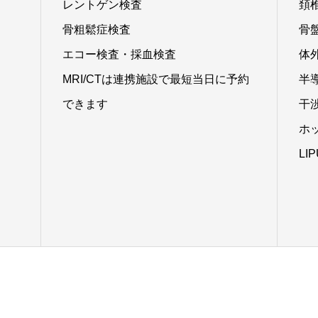
レントゲン検査
頚
骨粗鬆症検査
骨
エコー検査・採血検査
体
MRI/CTは連携施設で最短当日に予約
半
できます
干
ホ
LI