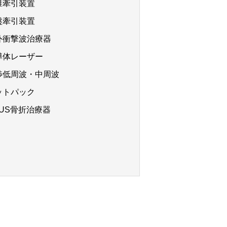
椎牽引装置
盤牽引装置
外衝撃波治療器
導体レーザー
渉低周波・中周波
ットパック
PUS骨折治療器