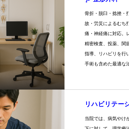
骨折・脱臼・捻挫・
故・労災によるむち
痛・神経痛に対応。レ
精密検査、投薬、関
指導、リハビリを行
手術も含めた最適な
リハビリテー
当院では、病気やけ
下に対して、理学療